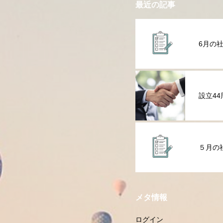
最近の記事
6月の
設立4
５月の
メタ情報
ログイン