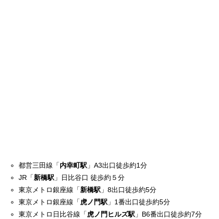
ネットワーク構築・運用
サービスの企画・開発・運用
開発実績
人を知る
先輩社員のインタビュー
募集要項／採用プロセス
システムエンジニア／東京採用
都営三田線「
内幸町駅
」A3出口徒歩約1分
JR「
新橋駅
」日比谷口 徒歩約５分
システムエンジニア／福岡採用
東京メトロ銀座線「
新橋駅
」8出口徒歩約5分
東京メトロ銀座線「
虎ノ門駅
」1番出口徒歩約5分
プログラマ／東京採用
東京メトロ日比谷線「
虎ノ門ヒルズ駅
」B6番出口徒歩約7分