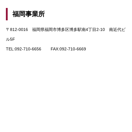
プログラマ／福岡採用
福岡事業所
案件受託システムエンジニア／東京採用
〒812-0016 福岡県福岡市博多区博多駅南4丁目2-10 南近代ビ
ル5F
Webサービス・サーバエンジニア／東京採用
TEL:092-710-6656 FAX:092-710-6669
未経験者歓迎／東京・福岡採用
アクセス
エントリー
Youtubeチャンネル
会社を知る
仕事を知る
人を知る
募集要項／採用プロセス
ア