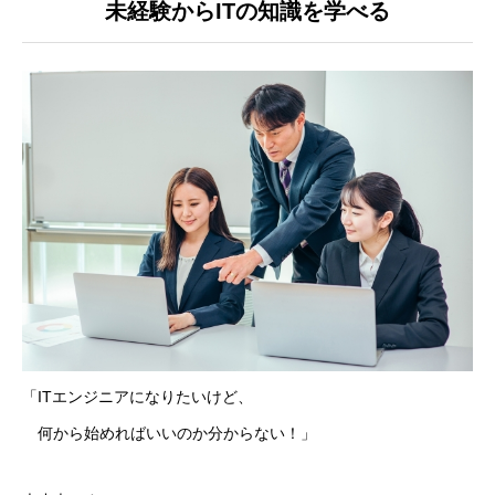
未経験からITの知識を学べる
ネットワーク構築・運用
サービスの企画・開発・運用
開発実績
人を知る
先輩社員のインタビュー
募集要項／採用プロセス
システムエンジニア／東京採用
「
IT
エンジニアになりたいけど、
システムエンジニア／福岡採用
何から始めればいいのか分からない！」
プログラマ／東京採用