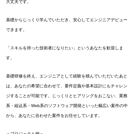
大丈夫です。
プログラマ／福岡採用
基礎からじっくり学んでいただき、安心してエンジニアデビュー
案件受託システムエンジニア／東京採用
できます。
Webサービス・サーバエンジニア／東京採用
「スキルを持った技術者になりたい」というあなたを歓迎しま
未経験者歓迎／東京・福岡採用
す。
アクセス
基礎研修を終え、エンジニアとして経験を積んでいただいたあと
エントリー
は、あなたの希望に合わせて、要件定義や基本設計にもチャレン
ジすることが可能です。じっくりとヒアリングをおこない、業務
Youtubeチャンネル
系・組込系・
Web
系のソフトウェア開発といった幅広い案件の中
から、あなたに合わせた案件をお任せしています。
会社を知る
仕事を知る
人を知る
募集要項／採用プロセス
ア
＜プロジェクト例＞