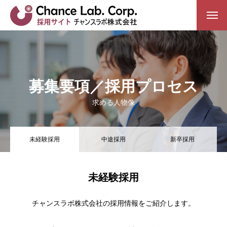
会社を知る
社内風景
募集要項／採用プロセス
特徴
求める人物像
チャンスラボの制度
未経験採用
中途採用
新卒採用
仕事を知る
システム開発
未経験採用
組込み開発
チャンスラボ株式会社の採用情報をご紹介します。
インフラ基盤構築